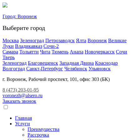
Город:
Воронеж
Выберите город
Москва
Зеленоград
Петрозаводск
Ялта
Воронеж
Великие
Луки
Владикавказ
Сочи-2
Самара
Тольятти
Чита
Тюмень
Анапа
Новочеркасск
Сочи
Тверь
Зеленоград
Благовещенск
Западная Двина
Краснодар
Волгоград
Санкт-Петербург
Челябинск
Ульяновск
г. Воронеж, Рабочий проспект, 101, офис 303 (БК)
8 (473) 203-01-95
voronezh@alsero.ru
Заказать звонок
Главная
Услуги
Преимущества
Рассрочка